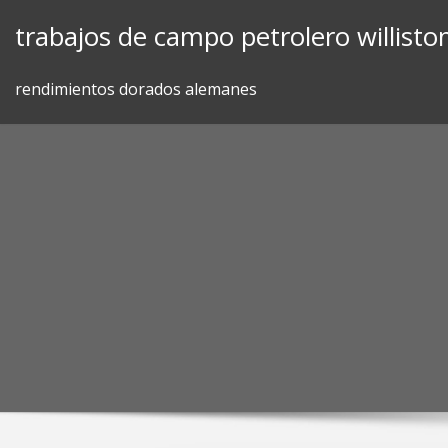
Skip
trabajos de campo petrolero willisto
to
content
rendimientos dorados alemanes