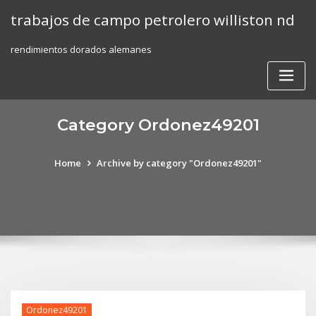
Skip
trabajos de campo petrolero williston nd
to
content
rendimientos dorados alemanes
Category Ordonez49201
Home
Archive by category "Ordonez49201"
Ordonez49201