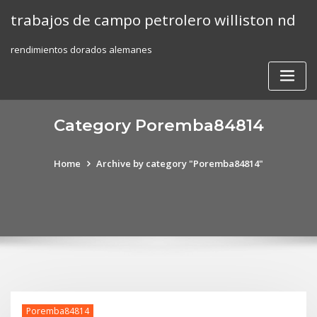
Skip
trabajos de campo petrolero williston nd
to
content
rendimientos dorados alemanes
Category Poremba84814
Home
Archive by category "Poremba84814"
Poremba84814